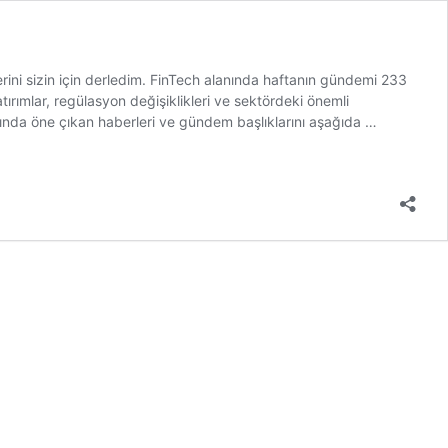
erini sizin için derledim. FinTech alanında haftanın gündemi 233
ırımlar, regülasyon değişiklikleri ve sektördeki önemli
FinTech
nında öne çıkan haberleri ve gündem başlıklarını aşağıda …
alanında
haftanın
gündemi 2