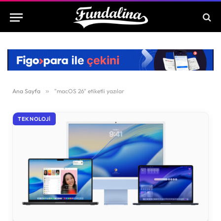
Ana Sayfa
»
"macOS 26" etiketli yazılar
TEKNOLOJI