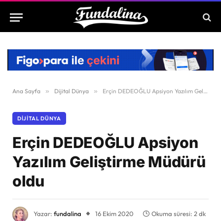
Ana Sayfa
»
Dijital Dünya
»
Erçin DEDEOĞLU Apsiyon Yazılım Geliştirme Müdürü oldu
DIJITAL DÜNYA
Erçin DEDEOĞLU Apsiyon
Yazılım Geliştirme Müdürü
oldu
Yazar:
fundalina
16 Ekim 2020
Okuma süresi: 2 dk