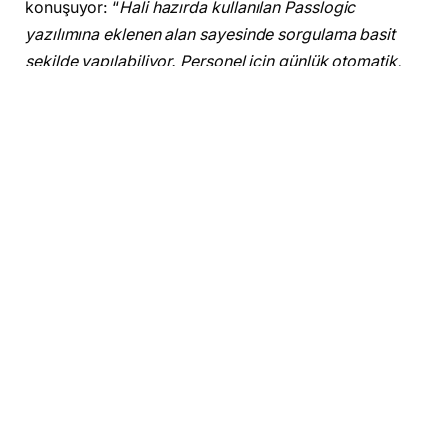
konuşuyor: “
Hali hazırda kullanılan Passlogic
yazılımına eklenen alan sayesinde sorgulama basit
şekilde yapılabiliyor. Personel için günlük otomatik,
ziyaretçiler için ise anlık yapılan sorgulama
sonrasında henüz ana giriş noktasındayken riskli
grupta bulunan kişilerin iş yerlerine girmeleri
engelleniyor.
Riskli dolaşımın engellenmesi için; personel HES
kodunu yetkiliye bildiriyor. Passlogic yazılımında
‘çalışan bilgileri’ kısmındaki ilgili alana kod giriliyor.
Sistem ek bir işleme gerek kalmadan Sağlık Bakanlığı
sistemi üzerinden günlük olarak otomatik sorgulama
yapıyor. Bu şekilde personelin sağlık durumu güncel
şekilde takip ediliyor. Riskli grupta olan personelin
geçiş yetkileri otomatik olarak bloke edilirken ilgili
birimlere durum raporu iletiliyor. Benzer şekilde