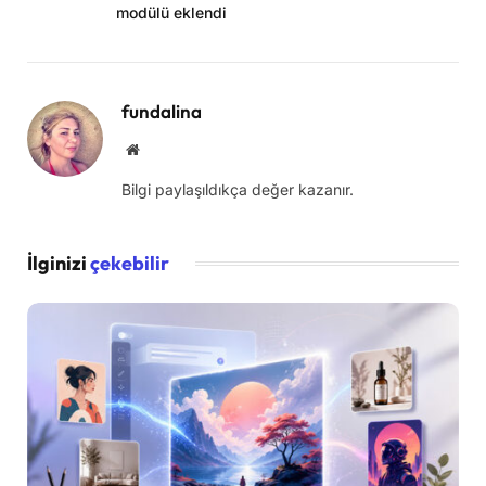
modülü eklendi
fundalina
Web
sitesi
Bilgi paylaşıldıkça değer kazanır.
İlginizi
çekebilir