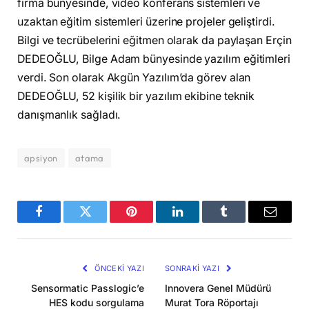
firma bünyesinde, video konferans sistemleri ve
uzaktan eğitim sistemleri üzerine projeler geliştirdi.
Bilgi ve tecrübelerini eğitmen olarak da paylaşan Erçin
DEDEOĞLU, Bilge Adam bünyesinde yazılım eğitimleri
verdi. Son olarak Akgün Yazılım’da görev alan
DEDEOĞLU, 52 kişilik bir yazılım ekibine teknik
danışmanlık sağladı.
apsiyon
atama
Facebook
Twitter
Pinterest
LinkedIn
Tumblr
E-
posta
ÖNCEKI YAZI
SONRAKI YAZI
Sensormatic Passlogic’e
Innovera Genel Müdürü
HES kodu sorgulama
Murat Tora Röportajı