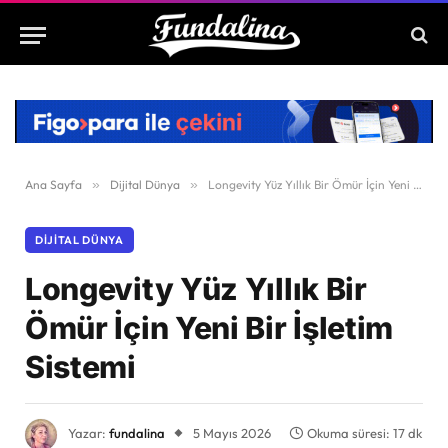
Ana Sayfa
»
Dijital Dünya
»
Longevity Yüz Yıllık Bir Ömür İçin Yeni Bir İşletim Sistemi
DIJITAL DÜNYA
Longevity Yüz Yıllık Bir
Ömür İçin Yeni Bir İşletim
Sistemi
Yazar:
fundalina
5 Mayıs 2026
Okuma süresi: 17 dk