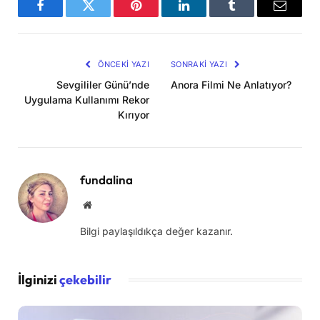
Facebook
Twitter
Pinterest
LinkedIn
Tumblr
E-
posta
ÖNCEKI YAZI
SONRAKI YAZI
Sevgililer Günü’nde
Anora Filmi Ne Anlatıyor?
Uygulama Kullanımı Rekor
Kırıyor
fundalina
Web
sitesi
Bilgi paylaşıldıkça değer kazanır.
İlginizi
çekebilir