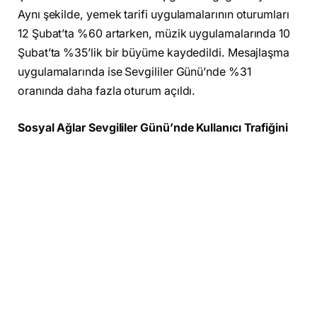
Aynı şekilde, yemek tarifi uygulamalarının oturumları
12 Şubat’ta %60 artarken, müzik uygulamalarında 10
Şubat’ta %35’lik bir büyüme kaydedildi. Mesajlaşma
uygulamalarında ise Sevgililer Günü’nde %31
oranında daha fazla oturum açıldı.
Sosyal Ağlar Sevgililer Günü’nde Kullanıcı Trafiğini
Artırıyor
Sosyal medya platformları da bu romantik dönemde
yoğun ilgi görüyor. 2024 yılı ortalamasına göre tüm
sosyal uygulamalar, Sevgililer Günü öncesinde %6’lık
bir artış gösterdi. Kullanıcılar, özel anlarını paylaşmak
için 14 Şubat’ta sosyal medyada %29 daha fazla vakit
geçirirken, mesajlaşma uygulamaları bu dönemde
%31 oranında daha fazla etkileşim aldı.