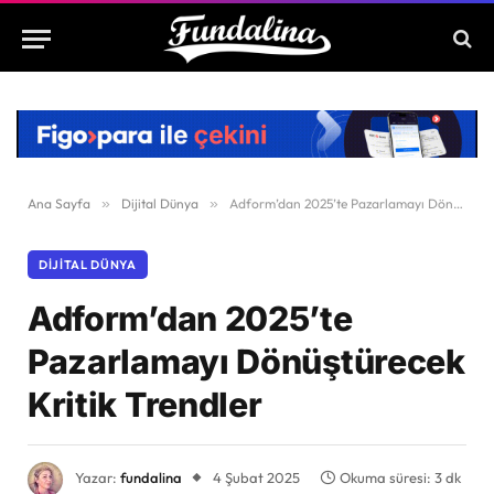
Ana Sayfa
»
Dijital Dünya
»
Adform’dan 2025’te Pazarlamayı Dönüştürecek Kritik Trendler
DIJITAL DÜNYA
Adform’dan 2025’te
Pazarlamayı Dönüştürecek
Kritik Trendler
Yazar:
fundalina
4 Şubat 2025
Okuma süresi: 3 dk